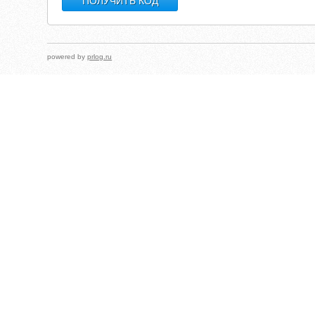
powered by
prlog.ru