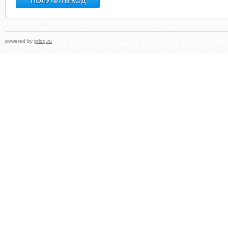
powered by
prlog.ru