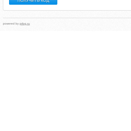
powered by
prlog.ru