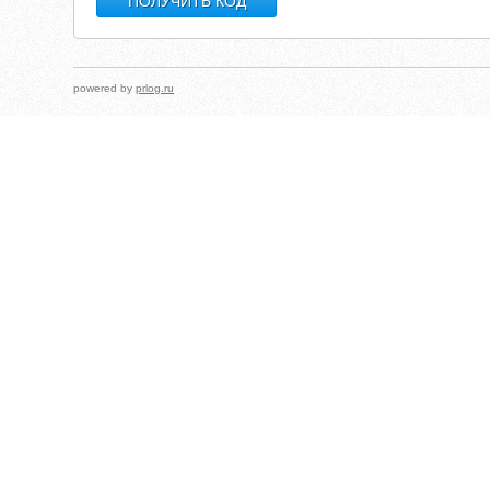
powered by
prlog.ru