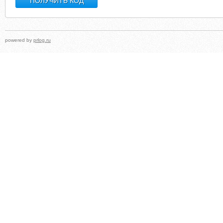
powered by
prlog.ru