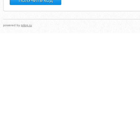
powered by
prlog.ru