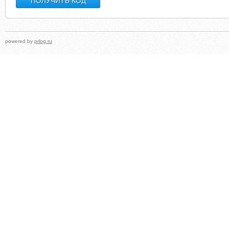
powered by
prlog.ru