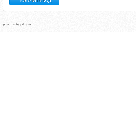
powered by
prlog.ru