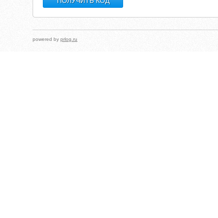
powered by
prlog.ru