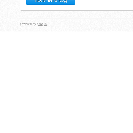
powered by
prlog.ru