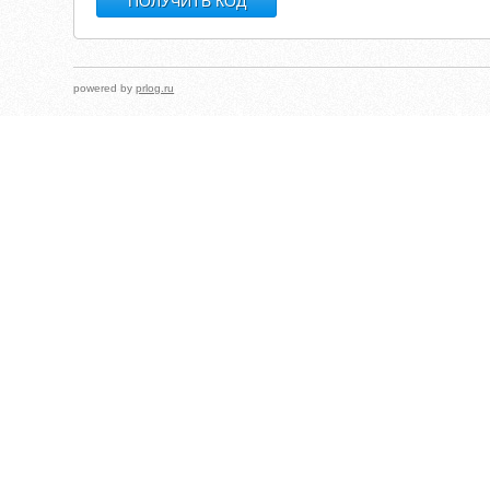
powered by
prlog.ru