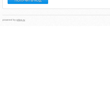
powered by
prlog.ru