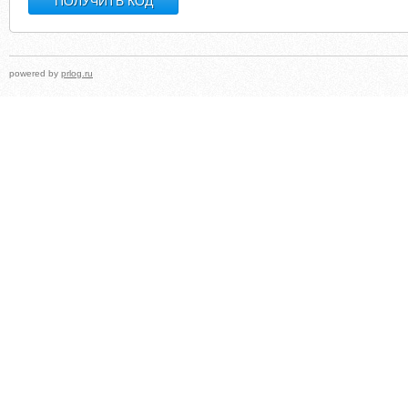
powered by
prlog.ru