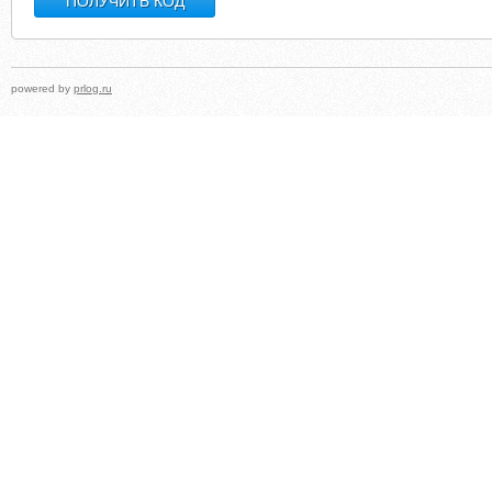
powered by
prlog.ru