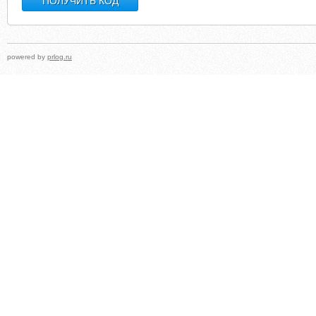
powered by
prlog.ru