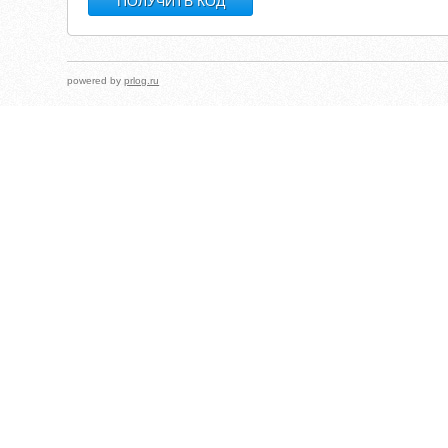
powered by
prlog.ru