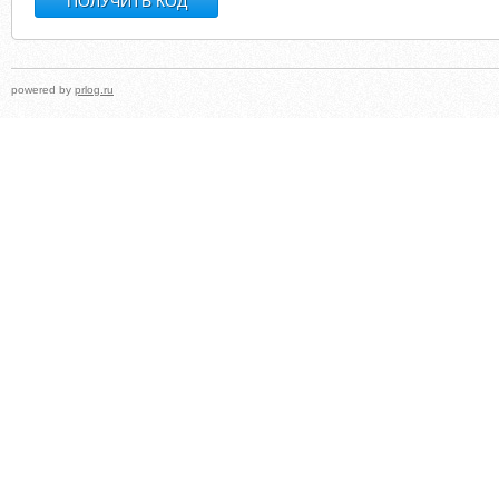
powered by
prlog.ru