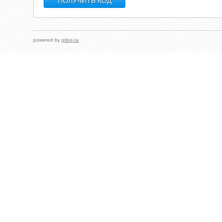
powered by
prlog.ru