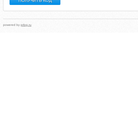
powered by
prlog.ru