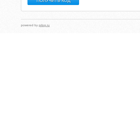
powered by
prlog.ru