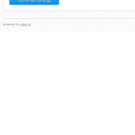
powered by
prlog.ru