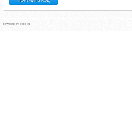
powered by
prlog.ru