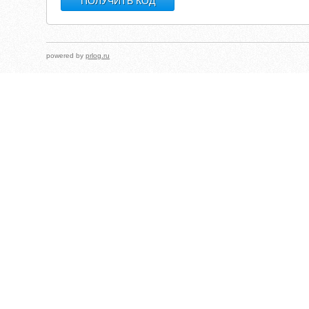
powered by
prlog.ru