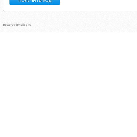
powered by
prlog.ru