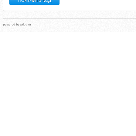
powered by
prlog.ru