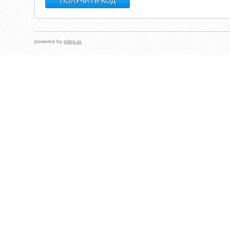
powered by
prlog.ru