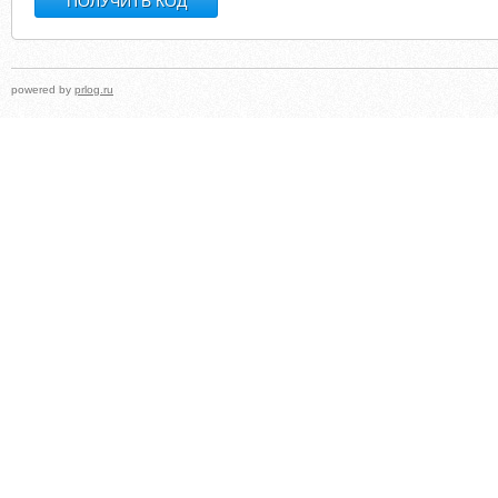
powered by
prlog.ru