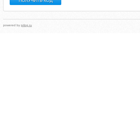
powered by
prlog.ru