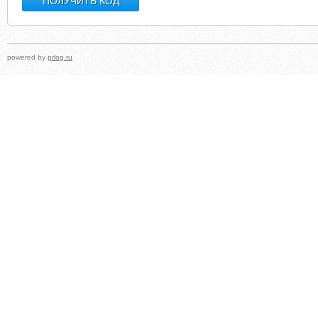
powered by
prlog.ru