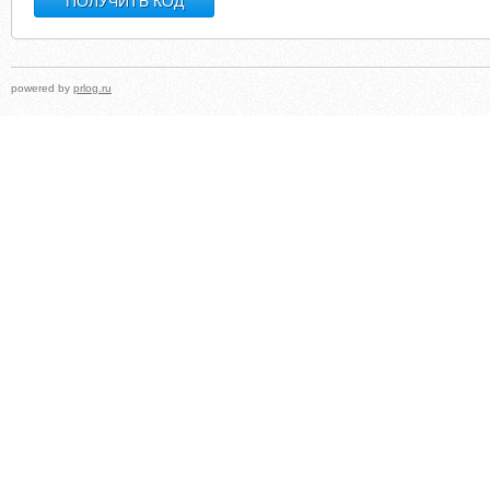
powered by
prlog.ru