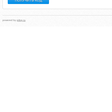
powered by
prlog.ru