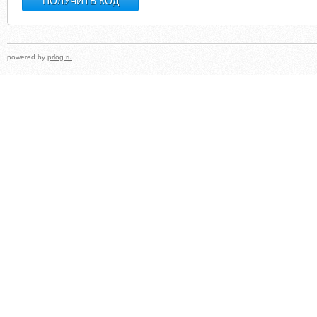
powered by
prlog.ru