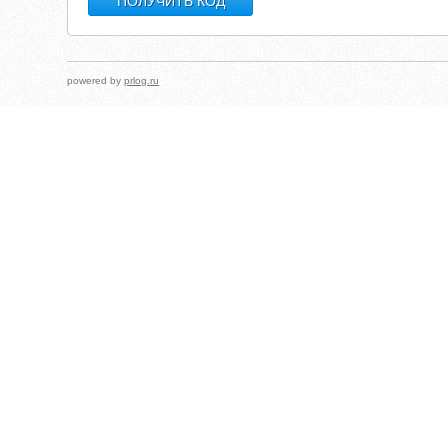
powered by
prlog.ru