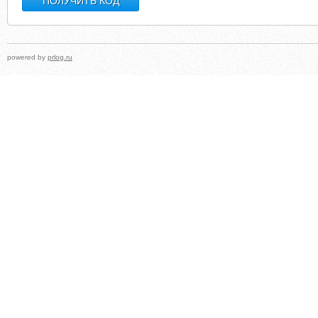
powered by
prlog.ru