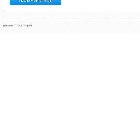
powered by
prlog.ru