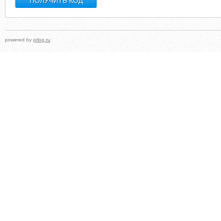
powered by
prlog.ru