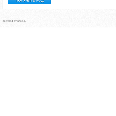
powered by
prlog.ru