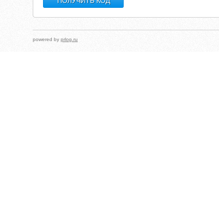
powered by
prlog.ru