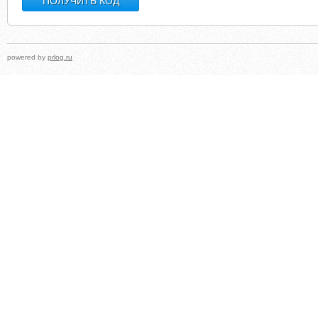
powered by
prlog.ru