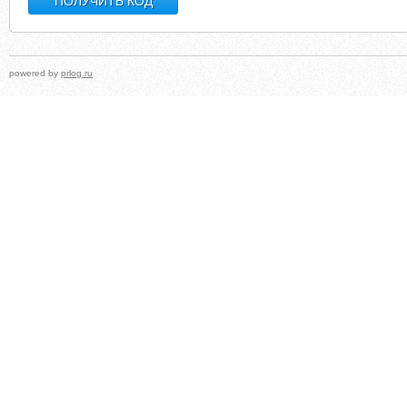
powered by
prlog.ru