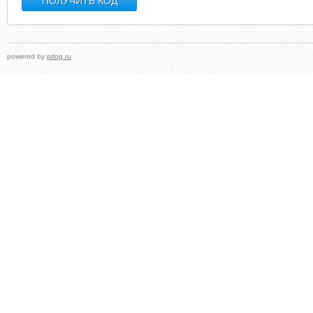
powered by
prlog.ru