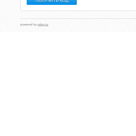
powered by
prlog.ru