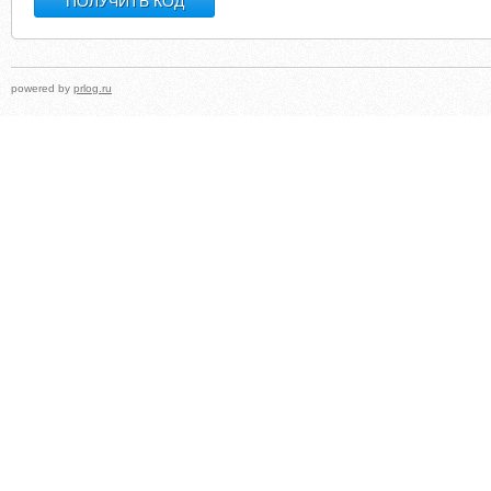
powered by
prlog.ru