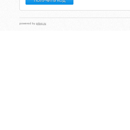
powered by
prlog.ru