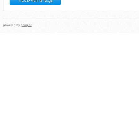
powered by
prlog.ru