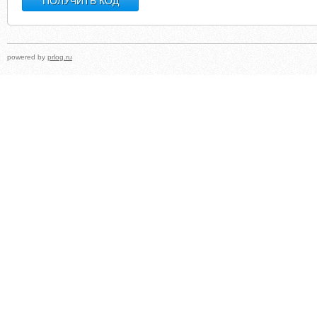
powered by
prlog.ru