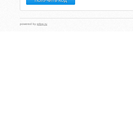
powered by
prlog.ru