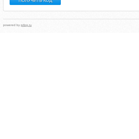
powered by
prlog.ru