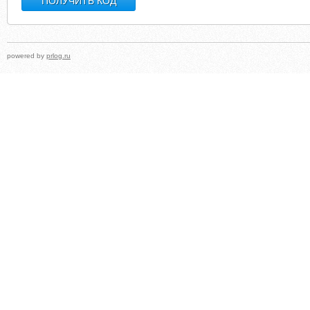
powered by
prlog.ru