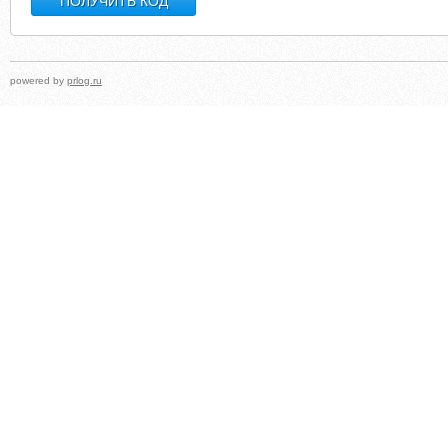
powered by
prlog.ru